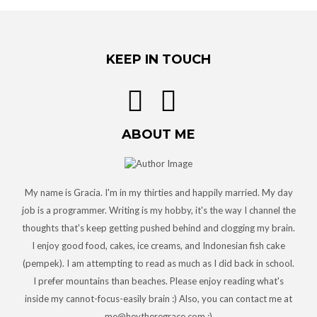
KEEP IN TOUCH
ABOUT ME
My name is Gracia. I'm in my thirties and happily married. My day
job is a programmer. Writing is my hobby, it's the way I channel the
thoughts that's keep getting pushed behind and clogging my brain.
I enjoy good food, cakes, ice creams, and Indonesian fish cake
(pempek). I am attempting to read as much as I did back in school.
I prefer mountains than beaches. Please enjoy reading what's
inside my cannot-focus-easily brain :) Also, you can contact me at
me@heytheregrace.com :)