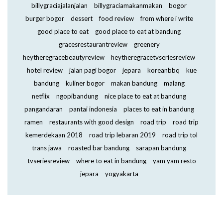
billygraciajalanjalan
billygraciamakanmakan
bogor
burger bogor
dessert
food review
from where i write
good place to eat
good place to eat at bandung
gracesrestaurantreview
greenery
heytheregracebeautyreview
heytheregracetvseriesreview
hotel review
jalan pagi bogor
jepara
koreanbbq
kue
bandung
kuliner bogor
makan bandung
malang
netflix
ngopibandung
nice place to eat at bandung
pangandaran
pantai indonesia
places to eat in bandung
ramen
restaurants with good design
road trip
road trip
kemerdekaan 2018
road trip lebaran 2019
road trip tol
trans jawa
roasted bar bandung
sarapan bandung
tvseriesreview
where to eat in bandung
yam yam resto
jepara
yogyakarta