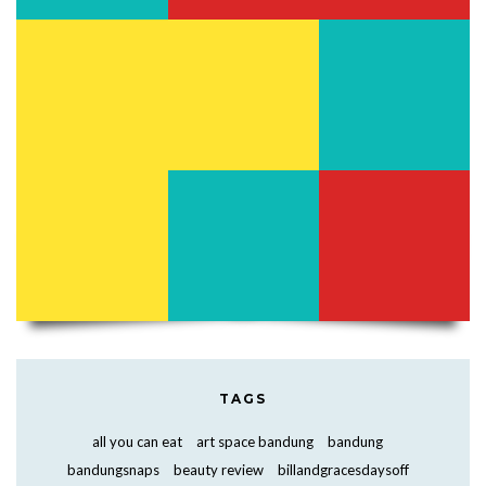
TAGS
all you can eat
art space bandung
bandung
bandungsnaps
beauty review
billandgracesdaysoff