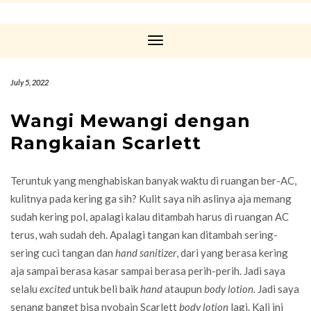
Toggle
Navigation
July 5, 2022
Wangi Mewangi dengan
Rangkaian Scarlett
Teruntuk yang menghabiskan banyak waktu di ruangan ber-AC,
kulitnya pada kering ga sih? Kulit saya nih aslinya aja memang
sudah kering pol, apalagi kalau ditambah harus di ruangan AC
terus, wah sudah deh. Apalagi tangan kan ditambah sering-
sering cuci tangan dan
hand sanitizer
, dari yang berasa kering
aja sampai berasa kasar sampai berasa perih-perih. Jadi saya
selalu
excited
untuk beli baik
hand
ataupun
body lotion.
Jadi saya
senang banget bisa nyobain Scarlett
body lotion
lagi. Kali ini