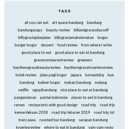
TAGS
all you can eat
art space bandung
bandung
bandungsnaps
beauty review
billandgracesdaysoff
billygraciajalanjalan
billygraciamakanmakan
bogor
burger bogor
dessert
food review
from where i write
good place to eat
good place to eat at bandung
gracesrestaurantreview
greenery
heytheregracebeautyreview
heytheregracetvseriesreview
hotel review
jalan pagi bogor
jepara
koreanbbq
kue
bandung
kuliner bogor
makan bandung
malang
netflix
ngopibandung
nice place to eat at bandung
pangandaran
pantai indonesia
places to eat in bandung
ramen
restaurants with good design
road trip
road trip
kemerdekaan 2018
road trip lebaran 2019
road trip tol
trans jawa
roasted bar bandung
sarapan bandung
tvseriesreview
where to eat in bandung
yam yam resto