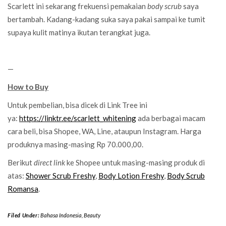
Scarlett ini sekarang frekuensi pemakaian
body scrub
saya
bertambah. Kadang-kadang suka saya pakai sampai ke tumit
supaya kulit matinya ikutan terangkat juga.
—
How to Buy
Untuk pembelian, bisa dicek di Link Tree ini
ya:
https://linktr.ee/scarlett_whitening
ada berbagai macam
cara beli, bisa Shopee, WA, Line, ataupun Instagram. Harga
produknya masing-masing Rp 70.000,00.
Berikut
direct link
ke Shopee untuk masing-masing produk di
atas:
Shower Scrub Freshy
,
Body Lotion Freshy
,
Body Scrub
Romansa
.
Filed Under:
Bahasa Indonesia
,
Beauty