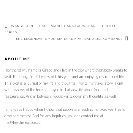
WANGI KOPI SEHABIS MANDI GARA-GARA SCARLETT COFFEE
SERIES
MIE LEGENDARIS YUN SIN DI TEMPAT BARU (JL. KUMBANG)
ABOUT ME
Hey there! My name is Grace and I live in the city where everybody wants to
visit: Bandung. I'm 30 years old this year and am enjoying my married life.
This blog is a journal of my life and thoughts. I write my travel story, along
with reviews of the hotels I stayed in. I also write about food and
restaurants. And in between I would write down my thoughts as well.
I'm always happy when I know that people are reading my blog. Feel free to
drop comments! And for any inquiries, you can contact me at
me@heytheregrace.com