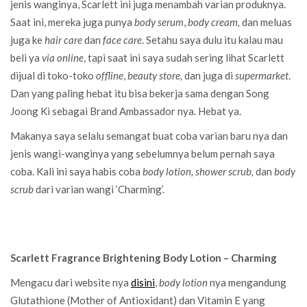
jenis wanginya, Scarlett ini juga menambah varian produknya.
Saat ini, mereka juga punya
body serum
,
body cream,
dan meluas
juga ke
hair care
dan
face care
. Setahu saya dulu itu kalau mau
beli ya
via online
, tapi saat ini saya sudah sering lihat Scarlett
dijual di toko-toko
offline
,
beauty store,
dan juga di
supermarket
.
Dan yang paling hebat itu bisa bekerja sama dengan Song
Joong Ki sebagai Brand Ambassador nya. Hebat ya.
Makanya saya selalu semangat buat coba varian baru nya dan
jenis wangi-wanginya yang sebelumnya belum pernah saya
coba. Kali ini saya habis coba
body lotion, shower scrub,
dan
body
scrub
dari varian wangi ‘Charming’.
Scarlett Fragrance Brightening Body Lotion – Charming
Mengacu dari website nya
disini
,
body lotion
nya mengandung
Glutathione (Mother of Antioxidant) dan Vitamin E yang