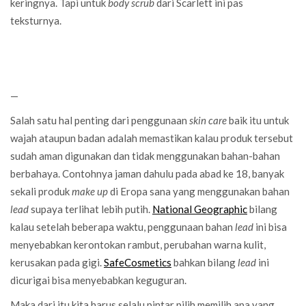
keringnya. Tapi untuk
body scrub
dari Scarlett ini pas
teksturnya.
—
Salah satu hal penting dari penggunaan
skin care
baik itu untuk
wajah ataupun badan adalah memastikan kalau produk tersebut
sudah aman digunakan dan tidak menggunakan bahan-bahan
berbahaya. Contohnya jaman dahulu pada abad ke 18, banyak
sekali produk
make up
di Eropa sana yang menggunakan bahan
lead
supaya terlihat lebih putih.
National Geographic
bilang
kalau setelah beberapa waktu, penggunaan bahan
lead
ini bisa
menyebabkan kerontokan rambut, perubahan warna kulit,
kerusakan pada gigi.
SafeCosmetics
bahkan bilang
lead
ini
dicurigai bisa menyebabkan keguguran.
Maka dari itu kita harus selalu pintar pilih memilih apa yang