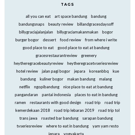
TAGS
all you can eat
art space bandung
bandung
bandungsnaps
beauty review
billandgracesdaysoff
billygraciajalanjalan
billygraciamakanmakan
bogor
burger bogor
dessert
food review
from where i write
good place to eat
good place to eat at bandung
gracesrestaurantreview
greenery
heytheregracebeautyreview
heytheregracetvseriesreview
hotel review
jalan pagi bogor
jepara
koreanbbq
kue
bandung
kuliner bogor
makan bandung
malang
netflix
ngopibandung
nice place to eat at bandung
pangandaran
pantai indonesia
places to eat in bandung
ramen
restaurants with good design
road trip
road trip
kemerdekaan 2018
road trip lebaran 2019
road trip tol
trans jawa
roasted bar bandung
sarapan bandung
tvseriesreview
where to eat in bandung
yam yam resto
jepara
yogyakarta