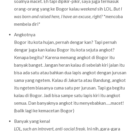
soalnya macet. Eh tapi dipikir-pikir, saya juga termasuk
orang-orang yang ke Bogor kalau
weekend
sih LOL.
But I
was born and raised here, I have an excuse, right?
*mencoba
membela diri*
Angkotnya
Bogor itu kota hujan, pernah dengar kan? Tapi pernah
dengar juga kan kalau Bogor itu kota sejuta angkot?
Kenapa begitu? Karena memang angkot di Bogor itu
banyak banget. Jangan heran kalau di sebelah kiri jalan itu
bisa ada satu atau bahkan dua lapis angkot dengan jurusan
sama yang ngetem. Kalau di Jakarta atau Bandung, angkot
itu ngetem biasanya cuma satu per jurusan. Tapi ga begitu
kalau di Bogor. Jadi bisa sampe satu lapis kiri itu angkot
semua. Dan banyaknya angkot itu menyebabkan…..macet!
(balik lagi ke kemacetan Bogor)
Banyak yang kenal
LOL, such an introvert, anti-social freak.
Ini nih, gara-gara