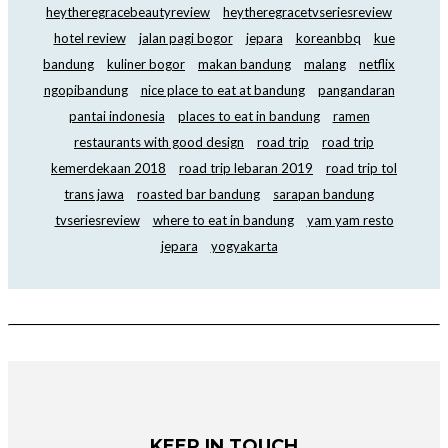
heytheregracebeautyreview
heytheregracetvseriesreview
hotel review
jalan pagi bogor
jepara
koreanbbq
kue
bandung
kuliner bogor
makan bandung
malang
netflix
ngopibandung
nice place to eat at bandung
pangandaran
pantai indonesia
places to eat in bandung
ramen
restaurants with good design
road trip
road trip
kemerdekaan 2018
road trip lebaran 2019
road trip tol
trans jawa
roasted bar bandung
sarapan bandung
tvseriesreview
where to eat in bandung
yam yam resto
jepara
yogyakarta
KEEP IN TOUCH