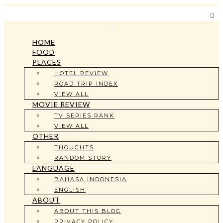
Toggle
Navigation
HOME
FOOD
PLACES
HOTEL REVIEW
ROAD TRIP INDEX
VIEW ALL
MOVIE REVIEW
TV SERIES RANK
VIEW ALL
OTHER
THOUGHTS
RANDOM STORY
LANGUAGE
BAHASA INDONESIA
ENGLISH
ABOUT
ABOUT THIS BLOG
PRIVACY POLICY