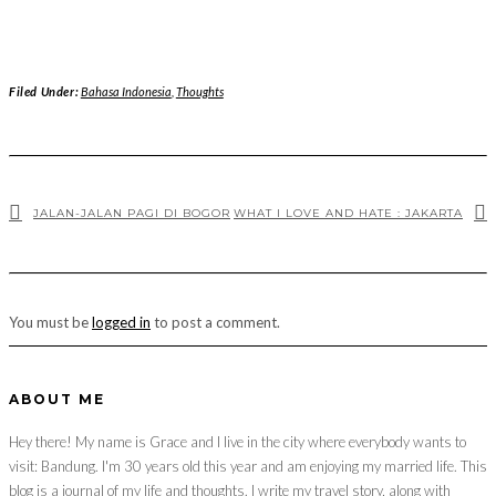
Filed Under:
Bahasa Indonesia
,
Thoughts
JALAN-JALAN PAGI DI BOGOR
WHAT I LOVE AND HATE : JAKARTA
You must be
logged in
to post a comment.
ABOUT ME
Hey there! My name is Grace and I live in the city where everybody wants to
visit: Bandung. I'm 30 years old this year and am enjoying my married life. This
blog is a journal of my life and thoughts. I write my travel story, along with