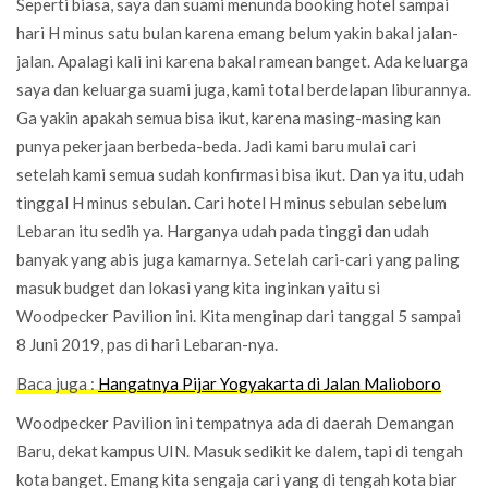
Seperti biasa, saya dan suami menunda booking hotel sampai
hari H minus satu bulan karena emang belum yakin bakal jalan-
jalan. Apalagi kali ini karena bakal ramean banget. Ada keluarga
saya dan keluarga suami juga, kami total berdelapan liburannya.
Ga yakin apakah semua bisa ikut, karena masing-masing kan
punya pekerjaan berbeda-beda. Jadi kami baru mulai cari
setelah kami semua sudah konfirmasi bisa ikut. Dan ya itu, udah
tinggal H minus sebulan. Cari hotel H minus sebulan sebelum
Lebaran itu sedih ya. Harganya udah pada tinggi dan udah
banyak yang abis juga kamarnya. Setelah cari-cari yang paling
masuk budget dan lokasi yang kita inginkan yaitu si
Woodpecker Pavilion ini. Kita menginap dari tanggal 5 sampai
8 Juni 2019, pas di hari Lebaran-nya.
Baca juga :
Hangatnya Pijar Yogyakarta di Jalan Malioboro
Woodpecker Pavilion ini tempatnya ada di daerah Demangan
Baru, dekat kampus UIN. Masuk sedikit ke dalem, tapi di tengah
kota banget. Emang kita sengaja cari yang di tengah kota biar