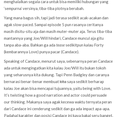
menghalalkan segala cara untuk bisa memiliki hubungan yang
‘sempurna’ versinya, tiba-tiba plotnya berubah.
Yang mana bagus sih, tapi jadi terasa sedikit acak-acakan dan
agak slow-paced. Sampai episode 5 pun rasanya ceritanya
masih disitu-situ aja dan masih muter-muter aja. Terus tiba-tiba
mantannya yang Joe/Will hindari, Candace muncul aja gitu
tanpa aba-aba. Bahkan ga ada
tease
sedikitpun kalau Forty
(kembarannya Love) punya pacar (Candace).
Speaking of Candace, menurut saya, sebenarnya peran Candace
ada untuk mengingatkan kita kalau Joe/Will itu bukan tokoh
yang seharusnya kita dukung. Tapi Penn Badgley dan caranya
bernarasi benar-benar membuat
kita
saya sedikit berharap
kalau Joe akan bisa mencapai tujuannya, yaitu being with Love.
It’s twisting how a good narration and actor could persuade
our thinking. Makanya saya agak kecewa waktu ternyata peran
dari Candace ini cenderung sedikit dan ga ada impact apa-apa.
Padahal karakter dan posisi Candace ini kaya bakal seru banget.