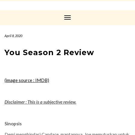
Toggle
Navigation
April 8, 2020
You Season 2 Review
(image source : IMDB)
Disclaimer : This is a subjective review.
Sinopsis
Demi menghindari Candace, mantannya, Joe memutuskan untuk