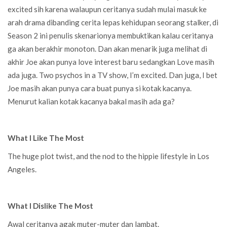
excited sih karena walaupun ceritanya sudah mulai masuk ke
arah drama dibanding cerita lepas kehidupan seorang stalker, di
Season 2 ini penulis skenarionya membuktikan kalau ceritanya
ga akan berakhir monoton. Dan akan menarik juga melihat di
akhir Joe akan punya love interest baru sedangkan Love masih
ada juga. Two psychos in a TV show, I’m excited. Dan juga, I bet
Joe masih akan punya cara buat punya si kotak kacanya.
Menurut kalian kotak kacanya bakal masih ada ga?
What I Like The Most
The huge plot twist, and the nod to the hippie lifestyle in Los
Angeles.
What I Dislike The Most
Awal ceritanya agak muter-muter dan lambat.