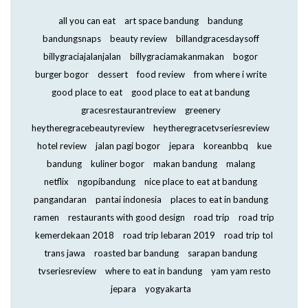
all you can eat
art space bandung
bandung
bandungsnaps
beauty review
billandgracesdaysoff
billygraciajalanjalan
billygraciamakanmakan
bogor
burger bogor
dessert
food review
from where i write
good place to eat
good place to eat at bandung
gracesrestaurantreview
greenery
heytheregracebeautyreview
heytheregracetvseriesreview
hotel review
jalan pagi bogor
jepara
koreanbbq
kue
bandung
kuliner bogor
makan bandung
malang
netflix
ngopibandung
nice place to eat at bandung
pangandaran
pantai indonesia
places to eat in bandung
ramen
restaurants with good design
road trip
road trip
kemerdekaan 2018
road trip lebaran 2019
road trip tol
trans jawa
roasted bar bandung
sarapan bandung
tvseriesreview
where to eat in bandung
yam yam resto
jepara
yogyakarta