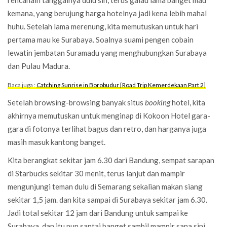
rencanain tanggalnya dulu sih, terus galau lama banget mau
kemana, yang berujung harga hotelnya jadi kena lebih mahal
huhu. Setelah lama merenung, kita memutuskan untuk hari
pertama mau ke Surabaya. Soalnya suami pengen cobain
lewatin jembatan Suramadu yang menghubungkan Surabaya
dan Pulau Madura.
Baca juga :
Catching Sunrise in Borobudur [Road Trip Kemerdekaan Part 2]
Setelah browsing-browsing banyak situs
booking
hotel, kita
akhirnya memutuskan untuk menginap di Kokoon Hotel gara-
gara di fotonya terlihat bagus dan retro, dan harganya juga
masih masuk kantong banget.
Kita berangkat sekitar jam 6.30 dari Bandung, sempat sarapan
di Starbucks sekitar 30 menit, terus lanjut dan mampir
mengunjungi teman dulu di Semarang sekalian makan siang
sekitar 1,5 jam. dan kita sampai di Surabaya sekitar jam 6.30.
Jadi total sekitar 12 jam dari Bandung untuk sampai ke
Surabaya, dan itu pun santai banget sambil mampir sana sini.