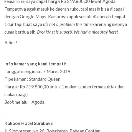
kemarin ini saya dapat harga Rp 319.800,00 lewat Agoda.
Tempatnya agak masuk ke daerah ruko, tapi masih bisa dicapai
dengan Google Maps. Kamarnya agak sempit di daerah tempat
tidur tapi buat saya
it’s not a problem this time
karena nginepnya
cuma berdua sih.
Breakfast is superb. We had a nice stay here!
Adios!
Info kamar yang kami tempati:
Tanggal menginap : 7 Maret 2019
Tipe kamar : Standard Queen
Harga : Rp 319.800,00 untuk 1 malam (sudah termasuk
tax
dan
makan pagi)
Book
melalui : Agoda.
—
Kokoon Hotel Surabaya
Jl. Slompretan No.26, Bongkaran, Pabean Cantian