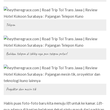
Telepon
Bahkan telepon di lobby-nya pun telepon putar!
Proyektor dan mesin tik
Habis puas foto-foto baru kita menuju
lift
untuk ke kamar.
Lift
-
nya adanya di bagian belakang dekat pintu masuk dari parkiran.