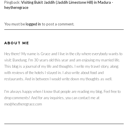
Pingback:
Visiting Bukit Jaddih (Jaddih Limestone Hill) in Madura -
heytheregrace
You must be
logged in
to post a comment.
ABOUT ME
Hey there! My name is Grace and I live in the city where everybody wants to
visit: Bandung. I'm 30 years old this year and am enjoying my married life.
This blog is a journal of my life and thoughts. I write my travel story, along
with reviews of the hotels I stayed in. I also write about food and
restaurants. And in between I would write down my thoughts as well.
I'm always happy when I know that people are reading my blog. Feel free to
drop comments! And for any inquiries, you can contact me at
me@heytheregrace.com