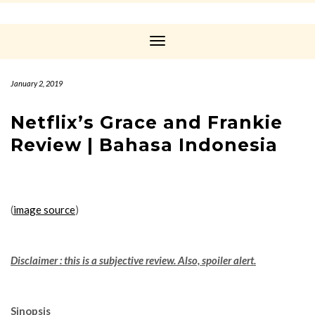
Toggle
Navigation
January 2, 2019
Netflix’s Grace and Frankie
Review | Bahasa Indonesia
(
image source
)
Disclaimer : this is a subjective review. Also, spoiler alert.
Sinopsis