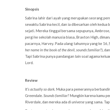
Sinopsis
Sabrina lahir dari ayah yang merupakan seorang pen
sewaktu Sabrina kecil, dan ia dibesarkan oleh kedua 
sejati. Mereka tinggal bersama sepupunya, Ambrose
pergi ke sekolah manusia biasa, Braxton High, dima
pacarnya, Harvey. Pada ulang tahunnya yang ke 16, S
her name in the book of the devil, sounds familiar?
), da
Tapi Sabrina punya pandangan lain soal agama kelua
Lord.
Review
It’s actually so dark.
Muka para pemerannya berbandin
Greendale.
Sounds familiar?
Mungkin karena kamu pern
Riverdale, dan mereka ada di
universe
yang sama. Tapi