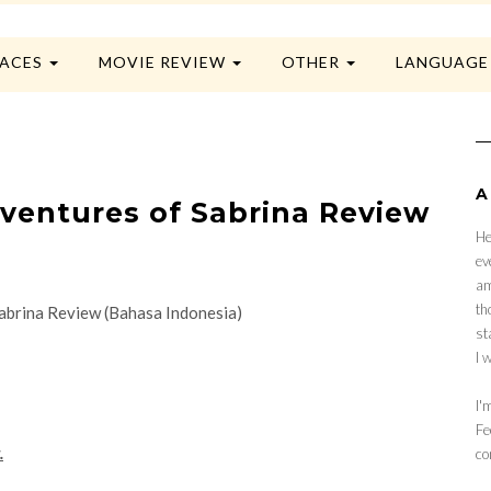
LACES
MOVIE REVIEW
OTHER
LANGUAG
A
Adventures of Sabrina Review
He
ev
am
th
st
I 
I'
Fe
.
co