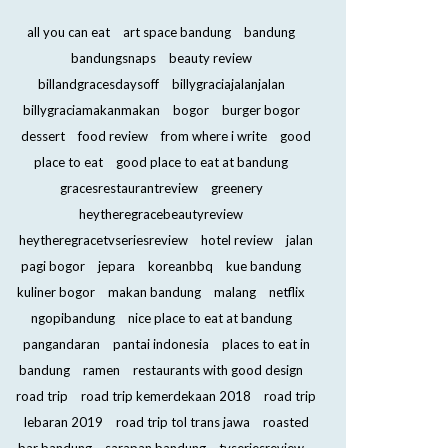
all you can eat
art space bandung
bandung
bandungsnaps
beauty review
billandgracesdaysoff
billygraciajalanjalan
billygraciamakanmakan
bogor
burger bogor
dessert
food review
from where i write
good
place to eat
good place to eat at bandung
gracesrestaurantreview
greenery
heytheregracebeautyreview
heytheregracetvseriesreview
hotel review
jalan
pagi bogor
jepara
koreanbbq
kue bandung
kuliner bogor
makan bandung
malang
netflix
ngopibandung
nice place to eat at bandung
pangandaran
pantai indonesia
places to eat in
bandung
ramen
restaurants with good design
road trip
road trip kemerdekaan 2018
road trip
lebaran 2019
road trip tol trans jawa
roasted