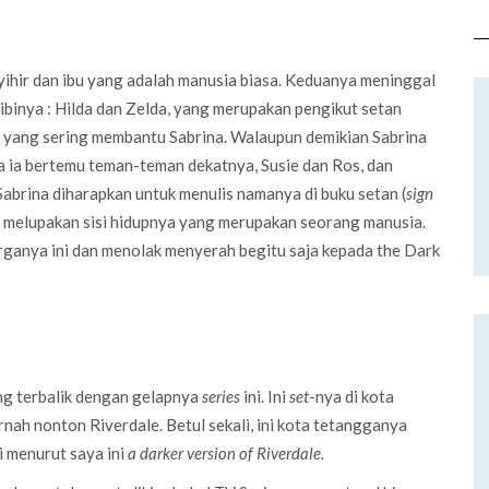
yihir dan ibu yang adalah manusia biasa. Keduanya meninggal
bibinya : Hilda dan Zelda, yang merupakan pengikut setan
, yang sering membantu Sabrina. Walaupun demikian Sabrina
na ia bertemu teman-teman dekatnya, Susie dan Ros, dan
abrina diharapkan untuk menulis namanya di buku setan (
sign
n melupakan sisi hidupnya yang merupakan seorang manusia.
rganya ini dan menolak menyerah begitu saja kepada the Dark
g terbalik dengan gelapnya
series
ini. Ini
set
-nya di kota
ah nonton Riverdale. Betul sekali, ini kota tetangganya
 menurut saya ini
a darker version of Riverdale.