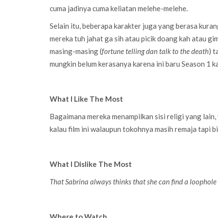
cuma jadinya cuma keliatan melehe-melehe.
Selain itu, beberapa karakter juga yang berasa kuran
mereka tuh jahat ga sih atau picik doang kah atau g
masing-masing (
fortune telling dan talk to the death
) 
mungkin belum kerasanya karena ini baru Season 1 kal
What I Like The Most
Bagaimana mereka menampilkan sisi religi yang lain,
kalau film ini walaupun tokohnya masih remaja tapi b
What I Dislike The Most
That Sabrina always thinks that she can find a loophole
Where to Watch