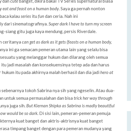
ly
dan
cute
banget, dikira bakal TV Series supernatural biasa
lly eat and feast on a human body
. Saya ga pernah nonton
 baca kalau
series
itu
fun
dan ceria. Nah ini
lly
dari sinematografinya.
Super dark I have to turn my screen
ng-siang gitu juga kaya mendung, persis Riverdale.
ah ceritanya
can get as dark as it gets (feasts on a human body,
manya ini ga semacam pemeran utama lain yang selalu bisa
uin sesuatu yang melanggar hukum dan dilarang oleh semua
i itu jadi masalah dan konsekuensinya tetep ada dan harus
hukum itu pada akhirnya malah berhasil dan dia jadi
hero at
tau sebenarnya tokoh Sabrina nya sih yang ngeselin. Atau dua-
jalan untuk semua permasalahan dan bisa
trick her way through
tunya juga sih.
But Kiernan Shipka as Sabrina is madly beautiful
 show would be so dark
. Di sisi lain, pemeran-pemeran pemuja
kternya kuat banget dan aktris-aktrisnya kuat banget
 berasa timpang banget dengan para pemeran mudanya yang