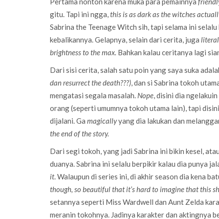
Pertama nonton karena muka para pemainnya
friend
gitu. Tapi ini ngga,
this is as dark as the witches actua
Sabrina the Teenage Witch sih, tapi selama ini selalu
kebalikannya. Gelapnya, selain dari cerita, juga
litera
brightness to the max.
Bahkan kalau ceritanya lagi sia
Dari sisi cerita, salah satu poin yang saya suka adal
dan resurrect the death???)
, dan si Sabrina tokoh uta
mengatasi segala masalah.
Nope
, disini dia ngelak
orang (seperti umumnya tokoh utama lain), tapi disin
dijalani. Ga
magically
yang dia lakukan dan melanggar 
the end of the story.
Dari segi tokoh, yang jadi Sabrina ini bikin kesel, a
duanya. Sabrina ini selalu berpikir kalau dia punya 
it
. Walaupun di series ini, di akhir season dia kena ba
though, so beautiful that it’s hard to imagine that this
setannya seperti Miss Wardwell dan Aunt Zelda kara
meranin tokohnya. Jadinya karakter dan aktingnya