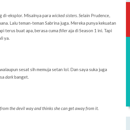
g di-eksplor. Misalnya para
wicked sisters. S
elain Prudence,
imana. Lalu teman-teman Sabrina juga. Mereka punya kekuatan
tapi terus buat apa, berasa cuma
filler
aja di Season 1 ini. Tapi
i ya.
 walaupun sesat sih memuja setan lol. Dan saya suka juga
isa
dark
banget.
 from the devil way and thinks she can get away from it.