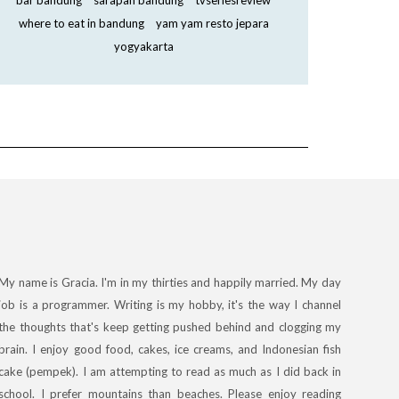
bar bandung
sarapan bandung
tvseriesreview
where to eat in bandung
yam yam resto jepara
yogyakarta
My name is Gracia. I'm in my thirties and happily married. My day
job is a programmer. Writing is my hobby, it's the way I channel
the thoughts that's keep getting pushed behind and clogging my
brain. I enjoy good food, cakes, ice creams, and Indonesian fish
cake (pempek). I am attempting to read as much as I did back in
school. I prefer mountains than beaches. Please enjoy reading