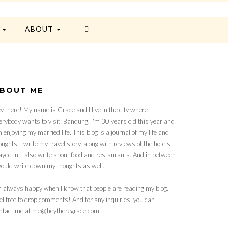
E
ABOUT
BOUT ME
y there! My name is Grace and I live in the city where
erybody wants to visit: Bandung. I'm 30 years old this year and
 enjoying my married life. This blog is a journal of my life and
oughts. I write my travel story, along with reviews of the hotels I
ayed in. I also write about food and restaurants. And in between
would write down my thoughts as well.
m always happy when I know that people are reading my blog.
el free to drop comments! And for any inquiries, you can
ntact me at me@heytheregrace.com