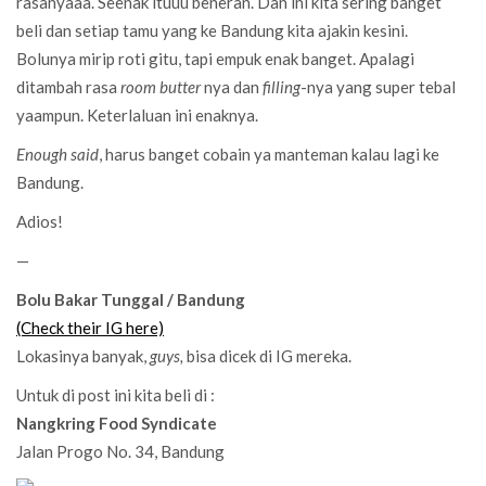
rasanyaaa. Seenak ituuu beneran. Dan ini kita sering banget
beli dan setiap tamu yang ke Bandung kita ajakin kesini.
Bolunya mirip roti gitu, tapi empuk enak banget. Apalagi
ditambah rasa
room butter
nya dan
filling
-nya yang super tebal
yaampun. Keterlaluan ini enaknya.
Enough said
, harus banget cobain ya manteman kalau lagi ke
Bandung.
Adios!
—
Bolu Bakar Tunggal / Bandung
(Check their IG here)
Lokasinya banyak,
guys,
bisa dicek di IG mereka.
Untuk di post ini kita beli di :
Nangkring Food Syndicate
Jalan Progo No. 34, Bandung