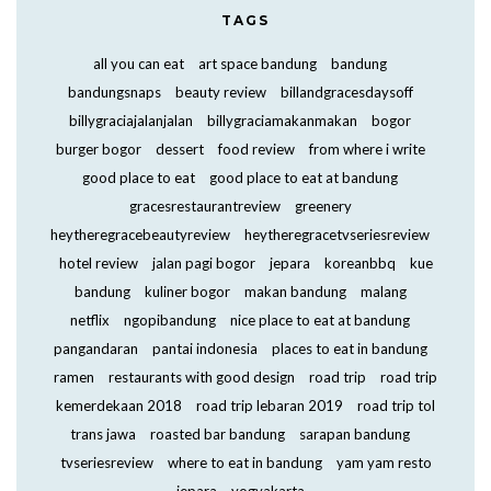
TAGS
all you can eat
art space bandung
bandung
bandungsnaps
beauty review
billandgracesdaysoff
billygraciajalanjalan
billygraciamakanmakan
bogor
burger bogor
dessert
food review
from where i write
good place to eat
good place to eat at bandung
gracesrestaurantreview
greenery
heytheregracebeautyreview
heytheregracetvseriesreview
hotel review
jalan pagi bogor
jepara
koreanbbq
kue
bandung
kuliner bogor
makan bandung
malang
netflix
ngopibandung
nice place to eat at bandung
pangandaran
pantai indonesia
places to eat in bandung
ramen
restaurants with good design
road trip
road trip
kemerdekaan 2018
road trip lebaran 2019
road trip tol
trans jawa
roasted bar bandung
sarapan bandung
tvseriesreview
where to eat in bandung
yam yam resto