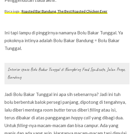
Baca juga :
Roasted Bar Bandung, The Best Roasted Chicken Ever
Ini tapi lampu di pinggirnya namanya Bolu Bakar Tunggal. Ya
pokoknya intinya adalah Bolu Bakar Bandung = Bolu Bakar
Tunggal.
Interior space Bolu Bakar Tunggal di Nangkring Food Syndicate, Jalan Progo,
Bandung
Jadi Bolu Bakar Tunggal ini apa sih sebenarnya? Jadi ini tuh
bolu berbentuk balok persegi panjang, dipotong di tengahnya,
lalu diberi mentega
room butter
terus diberi
filling
atau isi,
terus dibakar di atas panggangan
happy call
yang dibagi dua.
Untuk
filling
-nya macam-macam dan bisa campur. Ada yang
manis dan ada yang asin. Harganya macam-macam tapi dimulai