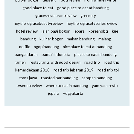
burger bogor
dessert
food review
from where i write
good place to eat
good place to eat at bandung
gracesrestaurantreview
greenery
heytheregracebeautyreview
heytheregracetvseriesreview
hotel review
jalan pagi bogor
jepara
koreanbbq
kue
bandung
kuliner bogor
makan bandung
malang
netflix
ngopibandung
nice place to eat at bandung
pangandaran
pantai indonesia
places to eat in bandung
ramen
restaurants with good design
road trip
road trip
kemerdekaan 2018
road trip lebaran 2019
road trip tol
trans jawa
roasted bar bandung
sarapan bandung
tvseriesreview
where to eat in bandung
yam yam resto
jepara
yogyakarta