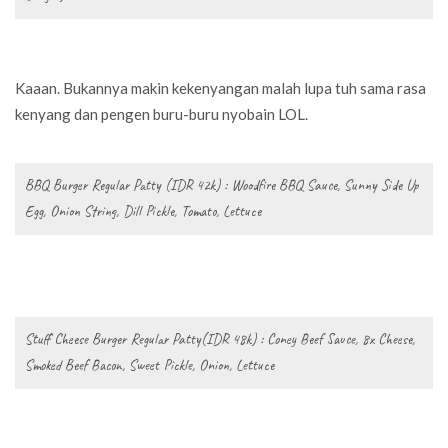
Kaaan. Bukannya makin kekenyangan malah lupa tuh sama rasa
kenyang dan pengen buru-buru nyobain LOL.
BBQ Burger Regular Patty (IDR 42k) : Woodfire BBQ Sauce, Sunny Side Up
Egg, Onion String, Dill Pickle, Tomato, Lettuce
Stuff Cheese Burger Regular Patty(IDR 48k) : Coney Beef Sauce, 8x Cheese,
Smoked Beef Bacon, Sweet Pickle, Onion, Lettuce