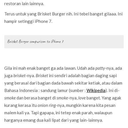
restoran lain lainnya.
Terus untuk yang Brisket Burger nih. Ini tebel banget gilaaa. Ini
hampir setinggi iPhone 7.
Brisket Burger comparison to iPhone 7
Gila ini mah enak banget ga ada lawan. Udah ada
patty
-nya, ada
juga
brisket
-nya.
Brisket
ini sendiri adalah bagian daging sapi
yang berasal dari bagian dada bawah sekitar ketiak, atau dalam
Bahasa Indonesia : sandung lamur (sumber :
Wikipedia
). Ini di-
smoke
dan berasa banget di
smoke
-nya,
love
banget. Yang agak
kurang kerasa itu
onion ring
-nya, mungkin karena kita pesan
malem kali ya. Tapi gapapa, ini tetep enak parah, walaupun
harganya emang dua kali lipat dari yang lain-lainnya.