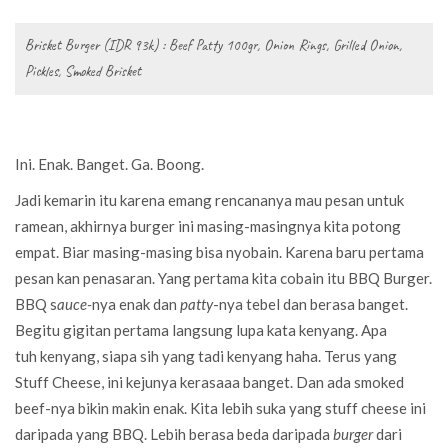
Brisket Burger (IDR 93k) : Beef Patty 100gr, Onion Rings, Grilled Onion,
Pickles, Smoked Brisket
Ini. Enak. Banget. Ga. Boong.
Jadi kemarin itu karena emang rencananya mau pesan untuk
ramean, akhirnya burger ini masing-masingnya kita potong
empat. Biar masing-masing bisa nyobain. Karena baru pertama
pesan kan penasaran. Yang pertama kita cobain itu BBQ Burger.
BBQ s
auce-
nya enak dan
patty
-nya tebel dan berasa banget.
Begitu gigitan pertama langsung lupa kata kenyang. Apa
tuh kenyang, siapa sih yang tadi kenyang haha. Terus yang
Stuff Cheese, ini kejunya kerasaaa banget. Dan ada smoked
beef-nya bikin makin enak. Kita lebih suka yang stuff cheese ini
daripada yang BBQ. Lebih berasa beda daripada
burger
dari