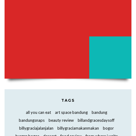
TAGS
all you can eat
art space bandung
bandung
bandungsnaps
beauty review
billandgracesdaysoff
billygraciajalanjalan
billygraciamakanmakan
bogor