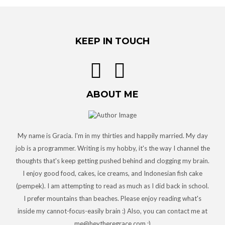
KEEP IN TOUCH
ABOUT ME
My name is Gracia. I'm in my thirties and happily married. My day
job is a programmer. Writing is my hobby, it's the way I channel the
thoughts that's keep getting pushed behind and clogging my brain.
I enjoy good food, cakes, ice creams, and Indonesian fish cake
(pempek). I am attempting to read as much as I did back in school.
I prefer mountains than beaches. Please enjoy reading what's
inside my cannot-focus-easily brain :) Also, you can contact me at
me@heytheregrace.com :)