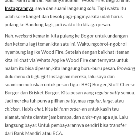
dulu. Nanti diantar. Namanya adalah : Wood Fire. Begitu lihat
Instagramnya
, saya dan suami langsung
sold
. Tapi waktu itu
udah sore banget dan besok pagi-paginya kita udah harus
pulang ke Bandung lagi, jadi waktu itu kita ga pesan.
Nah,
weekend
kemarin, kita pulang ke Bogor untuk undangan
dan ketemu lagi teman kita satu ini. Waktu ngobrol-ngobrol
nyambung lagi ke Wood Fire. Setelah dengan baik hati teman
kita ini chat via Whats App ke Wood Fire dan ternyata untuk
malam itu bisa dipesan, kita langsung buru-buru pesan.
Browsing
dulu menu di
highlight
Instagram mereka, lalu saya dan
suami memutuskan untuk pesan tiga : BBQ Burger, Stuff Cheese
Burger dan Brisket Burger. Kita pesan yang
regular patty
semua.
Jadi mereka tuh punya pilihan
patty
, mau
regular
,
large
, atau
chicken
. Habis
chat
, kita isi
form
order
-an untuk kasih tau
alamat, minta diantar jam berapa, dan
order
-nya apa aja. Lalu
langsung bayar. Untuk pembayarannya sendiri bisa transfer
dari Bank Mandiri atau BCA.