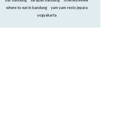
bar bandung
sarapan bandung
tvseriesreview
where to eat in bandung
yam yam resto jepara
yogyakarta