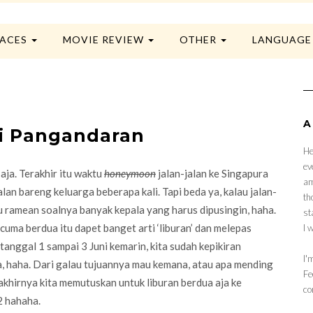
LACES
MOVIE REVIEW
OTHER
LANGUAG
A
ai Pangandaran
He
ev
aja. Terakhir itu waktu
honeymoon
jalan-jalan ke Singapura
am
jalan bareng keluarga beberapa kali. Tapi beda ya, kalau jalan-
th
au ramean soalnya banyak kepala yang harus dipusingin, haha.
st
 cuma berdua itu dapet banget arti ‘liburan’ dan melepas
I 
tanggal 1 sampai 3 Juni kemarin, kita sudah kepikiran
I'
a, haha. Dari galau tujuannya mau kemana, atau apa mending
Fe
 akhirnya kita memutuskan untuk liburan berdua aja ke
co
2 hahaha.