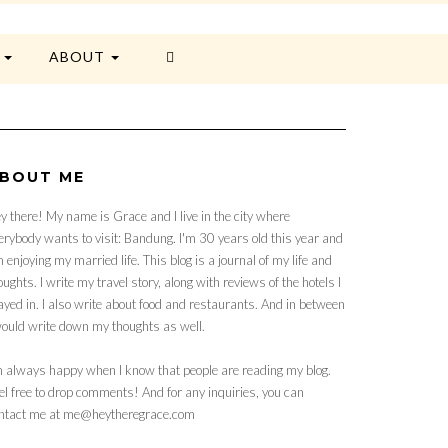
E
ABOUT
BOUT ME
y there! My name is Grace and I live in the city where
erybody wants to visit: Bandung. I'm 30 years old this year and
 enjoying my married life. This blog is a journal of my life and
oughts. I write my travel story, along with reviews of the hotels I
ayed in. I also write about food and restaurants. And in between
would write down my thoughts as well.
m always happy when I know that people are reading my blog.
el free to drop comments! And for any inquiries, you can
ntact me at me@heytheregrace.com