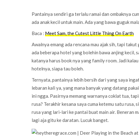
Pantainya sendiri ga terlalu ramai dan ombaknya cuma
ada anak kecil untuk main. Ada yang bawa guguk mala
Baca :
Meet Sam, the Cutest Little Thing On Earth
Awalnya emang ada rencana mau ajak sih, tapi takut 
ada beberapa hotel yang bolehin bawa anjing kecil, s
katanya harus book nya yang family room. Jadi kalau 
hotelnya, siapa tau boleh.
Ternyata, pantainya lebih bersih dari yang saya ing
lebaran kali ya, yang mana banyak yang datang pakai t
ini ngga. Pasirnya memang warnanya coklat tua, tapi 
rusa? Terakhir kesana saya cuma ketemu satu rusa, si
rusa yang lari-lari ke pantai buat main air. Beneran main
lagi aja gitu ke daratan. Lucuk banget.