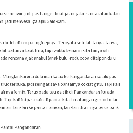
 semeliwir, jadi pas banget buat jalan-jalan santai atau kalau
h, jadi menyesal ga ajak Sam-sam.
ga boleh di tempat nginepnya. Ternyata setelah tanya-tanya,
alah satunya Laut Biru, tapi waktu kemarin kita tanya sih
ada rencana ajak anabul (anak bulu -red), coba ditelpon dulu
at. Mungkin karena dulu mah kalau ke Pangandaran selalu pas
ruk terbuka, jadi seingat saya pantainya coklat gitu. Tapi kali
airnya jernih. Terus pada tau ga sih di Pangandaran itu ada
h. Tapi kali ini pas main di pantai kita kedatangan gerombolan
 air, lari-lari ke pantai ramean, lari-lari di air nya terus balik