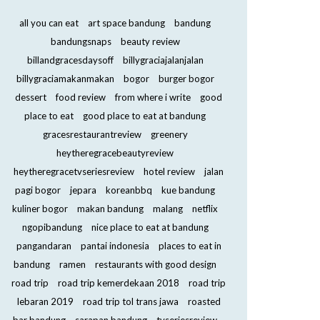
all you can eat
art space bandung
bandung
bandungsnaps
beauty review
billandgracesdaysoff
billygraciajalanjalan
billygraciamakanmakan
bogor
burger bogor
dessert
food review
from where i write
good
place to eat
good place to eat at bandung
gracesrestaurantreview
greenery
heytheregracebeautyreview
heytheregracetvseriesreview
hotel review
jalan
pagi bogor
jepara
koreanbbq
kue bandung
kuliner bogor
makan bandung
malang
netflix
ngopibandung
nice place to eat at bandung
pangandaran
pantai indonesia
places to eat in
bandung
ramen
restaurants with good design
road trip
road trip kemerdekaan 2018
road trip
lebaran 2019
road trip tol trans jawa
roasted